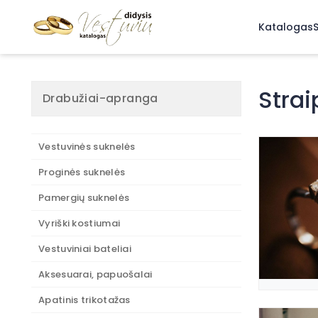
Katalogas
S
Strai
Drabužiai-apranga
Vestuvinės suknelės
Proginės suknelės
Pamergių suknelės
Vyriški kostiumai
Vestuviniai bateliai
Aksesuarai, papuošalai
Apatinis trikotažas