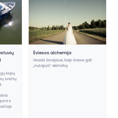
estuvių
Šviesos alchemija
ų
Visada žavėjausi, kaip šviesa gali
„nutapyti“ akimirką.
ingų kopų
ūsų svečių
s
dvia
gumi ir
pačioje