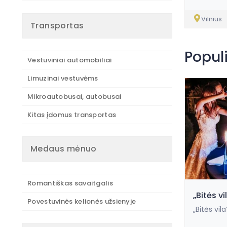
Vilnius
Transportas
Popul
Vestuviniai automobiliai
Limuzinai vestuvėms
Mikroautobusai, autobusai
Kitas įdomus transportas
Medaus mėnuo
Romantiškas savaitgalis
„Bitės v
Povestuvinės kelionės užsienyje
„Bitės vil