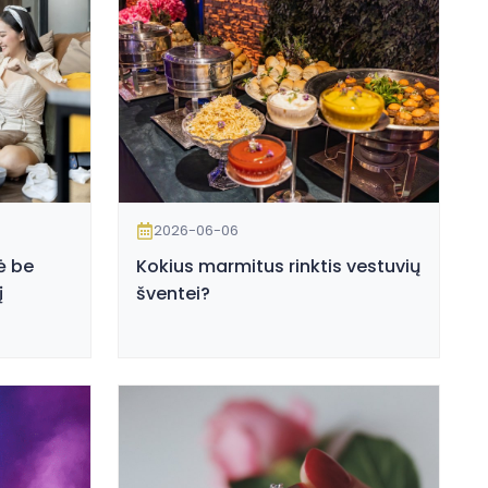
2026-06-06
ė be
Kokius marmitus rinktis vestuvių
į
šventei?