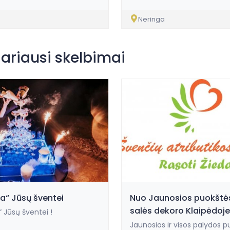
Neringa
iariausi skelbimai
ila“ Jūsų šventei
Nuo Jaunosios puokštės
salės dekoro Klaipėdoje
a“ Jūsų šventei !
Jaunosios ir visos palydos p