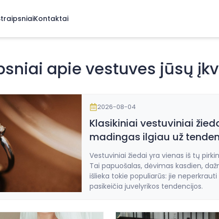
traipsniai
Kontaktai
psniai apie vestuves jūsų įk
2026-08-04
Klasikiniai vestuviniai žie
madingas ilgiau už tenden
Vestuviniai žiedai yra vienas iš tų pirk
Tai papuošalas, dėvimas kasdien, dažna
išlieka tokie populiarūs: jie neperkrauti
pasikeičia juvelyrikos tendencijos.