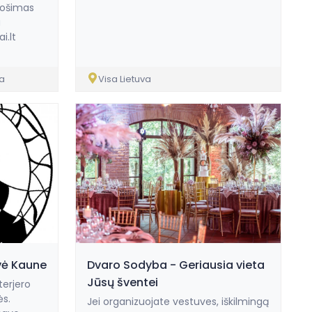
uošimas
u
i.lt
da
Visa Lietuva
dvė Kaune
Dvaro Sodyba - Geriausia vieta
Jūsų šventei
terjero
ės.
Jei organizuojate vestuves, iškilmingą