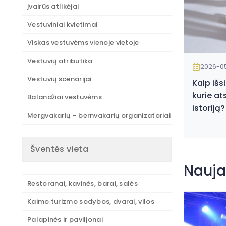
Įvairūs atlikėjai
Vestuviniai kvietimai
Viskas vestuvėms vienoje vietoje
Vestuvių atributika
2026-0
Vestuvių scenarijai
Kaip išs
kurie at
Balandžiai vestuvėms
istoriją?
Mergvakarių – bernvakarių organizatoriai
Šventės vieta
Nauja
Restoranai, kavinės, barai, salės
Kaimo turizmo sodybos, dvarai, vilos
Palapinės ir paviljonai