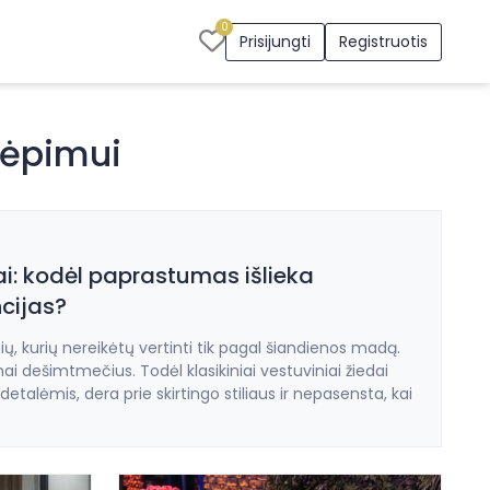
0
Prisijungti
Registruotis
vėpimui
dai: kodėl paprastumas išlieka
cijas?
inių, kurių nereikėtų vertinti tik pagal šiandienos madą.
i dešimtmečius. Todėl klasikiniai vestuviniai žiedai
 detalėmis, dera prie skirtingo stiliaus ir nepasensta, kai