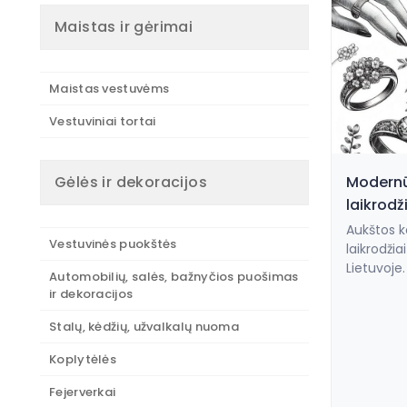
Maistas ir gėrimai
Maistas vestuvėms
Vestuviniai tortai
Gėlės ir dekoracijos
Modernū
laikrodž
Aukštos k
Vestuvinės puokštės
laikrodžia
Lietuvoje.
Automobilių, salės, bažnyčios puošimas
ir dekoracijos
Stalų, kėdžių, užvalkalų nuoma
Koplytėlės
Fejerverkai