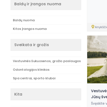
Baldų ir įrangos nuoma
Baldų nuoma
Anykšči
Kitos įrangos nuoma
Sveikata ir grožis
Vestuvinės šukuosenos, grožio paslaugos
Odontologijos klinikos
Spa centrai, sporto klubai
Vestuvės
Kita
Jūsų šve
Švęskite 