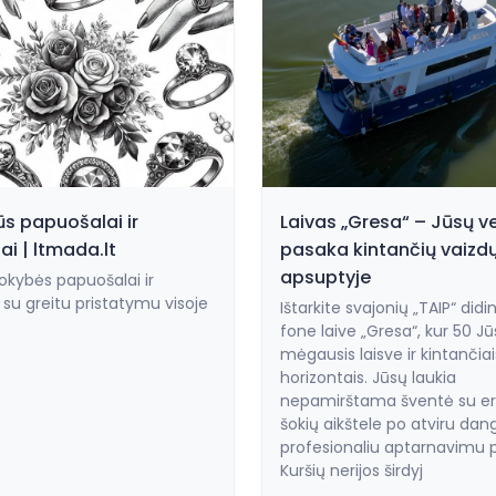
s papuošalai ir
Laivas „Gresa“ – Jūsų v
iai | ltmada.lt
pasaka kintančių vaizd
apsuptyje
okybės papuošalai ir
i su greitu pristatymu visoje
Ištarkite svajonių „TAIP“ did
fone laive „Gresa“, kur 50 J
mėgausis laisve ir kintančiai
horizontais. Jūsų laukia
nepamirštama šventė su er
šokių aikštele po atviru dan
profesionaliu aptarnavimu 
Kuršių nerijos širdyj