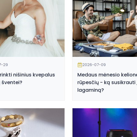
7-29
2026-07-09
irinkti nišinius kvepalus
Medaus mėnesio kelion
 šventei?
rūpesčių - ką susikrauti 
lagaminą?