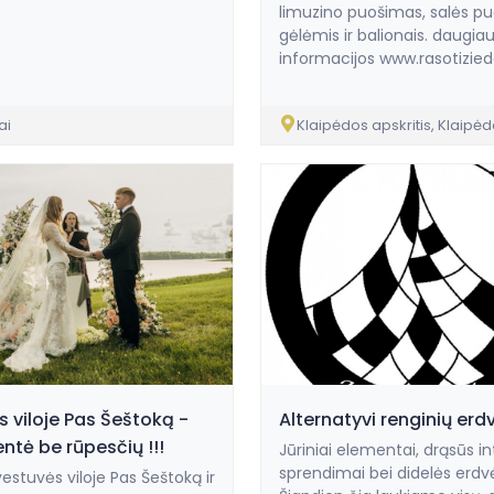
limuzino puošimas, salės p
gėlėmis ir balionais. daugia
informacijos www.rasotizieda
ai
Klaipėdos apskritis, Klaipė
 viloje Pas Šeštoką -
Alternatyvi renginių er
ntė be rūpesčių !!!
Jūriniai elementai, drąsūs in
sprendimai bei didelės erdv
vestuvės viloje Pas Šeštoką ir