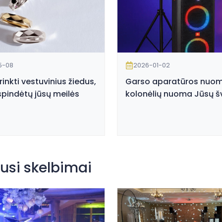
5-08
2026-01-02
irinkti vestuvinius žiedus,
Garso aparatūros nuom
spindėtų jūsų meilės
kolonėlių nuoma Jūsų šv
usi skelbimai