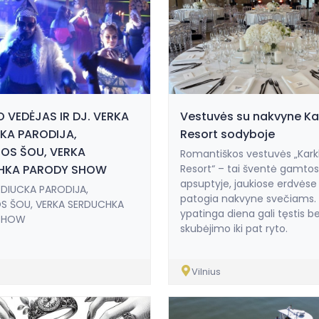
O VEDĖJAS IR DJ. VERKA
Vestuvės su nakvyne Ka
KA PARODIJA,
Resort sodyboje
OS ŠOU, VERKA
Romantiškos vestuvės „Kark
HKA PARODY SHOW
Resort“ – tai šventė gamtos
apsuptyje, jaukiose erdvėse 
RDIUCKA PARODIJA,
patogia nakvyne svečiams. 
S ŠOU, VERKA SERDUCHKA
ypatinga diena gali tęstis b
SHOW
skubėjimo iki pat ryto.
Vilnius