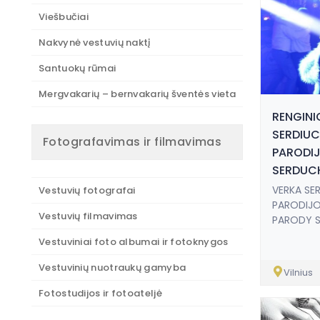
Viešbučiai
Nakvynė vestuvių naktį
Santuokų rūmai
Mergvakarių – bernvakarių šventės vieta
RENGINI
SERDIUC
Fotografavimas ir filmavimas
PARODIJ
SERDUC
VERKA SE
Vestuvių fotografai
PARODIJO
Vestuvių filmavimas
PARODY 
Vestuviniai foto albumai ir fotoknygos
Vestuvinių nuotraukų gamyba
Vilnius
Fotostudijos ir fotoateljė