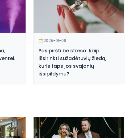
2025-01-06
a,
Pasipiršti be streso: kaip
entei.
išsirinkti sužadėtuvių žiedą,
kuris taps jos svajonių
išsipildymu?