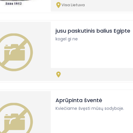
Visa Lietuva
jusu paskutinis balius Egipte
kogel gi ne
Aprūpinta šventė
Kviečiame švęsti mūsų sodyboje.