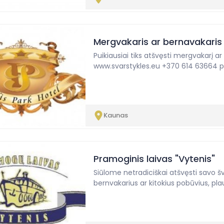
Mergvakaris ar bernavakaris 
Puikiausiai tiks atšvęsti mergvakarį a
www.svarstykles.eu +370 614 63664
p
Kaunas
Pramoginis laivas "Vytenis"
Siūlome netradiciškai atšvęsti savo š
bernvakarius ar kitokius pobūvius, pla