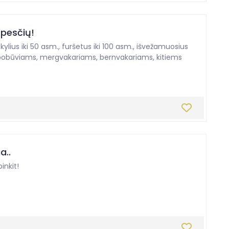
ūpesčių!
lius iki 50 asm., furšetus iki 100 asm., išvežamuosius
 pobūviams, mergvakariams, bernvakariams, kitiems
a..
inkit!