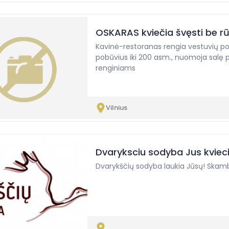
OSKARAS kviečia švęsti be r
Kavinė-restoranas rengia vestuvių poky
pobūvius iki 200 asm., nuomoja salę
renginiams
Vilnius
Dvaryksciu sodyba Jus kvieci
Dvarykščių sodyba laukia Jūsų! Skamb