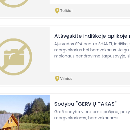
Telšiai
Atšvęskite indiškoje aplikoje
Ajurvedos SPA centre SHANTI, indiškoje 
mergvakarius bei bernvakarius. Jeigu 
malonaus bendravimo tarpusavyje, sk
Vilnius
Sodyba "GERVIŲ TAKAS"
Graži sodyba vienkiemis pušyne, pokyli
mergvakariams, bernvakariams.