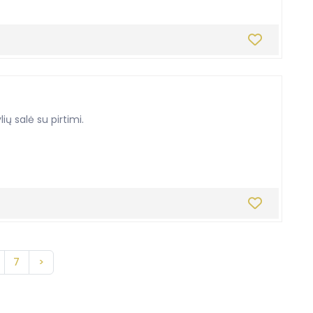
ų salė su pirtimi.
7
>