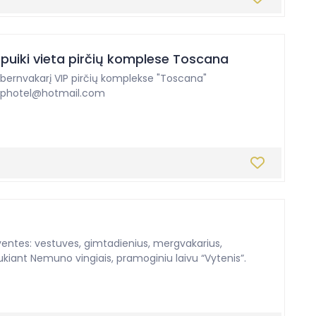
puiki vieta pirčių komplese Toscana
r bernvakarį VIP pirčių komplekse "Toscana"
photel@hotmail.com
ventes: vestuves, gimtadienius, mergvakarius,
ukiant Nemuno vingiais, pramoginiu laivu “Vytenis”.