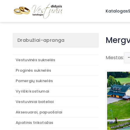
Katalogas
S
Mergv
Drabužiai-apranga
Mergvakarių 
Miestas:
Vestuvinės suknelės
Jei ieškote 
Proginės suknelės
mergvakarių i
bernvakarių 
Pamergių suknelės
Klaipėdoje
. 
Panevėžyje 
Vyriški kostiumai
mieste, tai nu
Vestuviniai bateliai
Kviečiame ši
Aksesuarai, papuošalai
-
Apatinis trikotažas