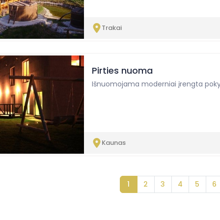
Trakai
Pirties nuoma
Išnuomojama moderniai įrengta pokyli
Kaunas
1
2
3
4
5
6