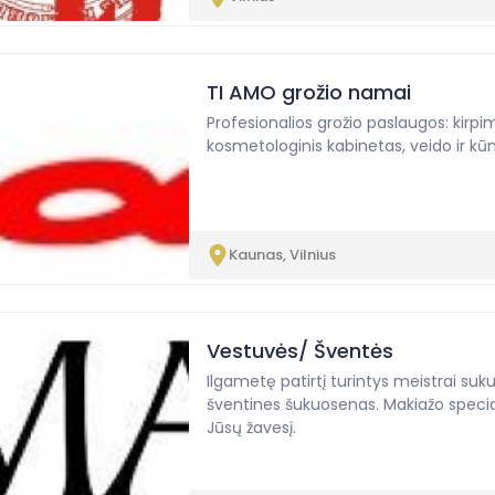
TI AMO grožio namai
Profesionalios grožio paslaugos: kirpi
kosmetologinis kabinetas, veido ir kū
Kaunas, Vilnius
Vestuvės/ Šventės
Ilgametę patirtį turintys meistrai su
šventines šukuosenas. Makiažo special
Jūsų žavesį.