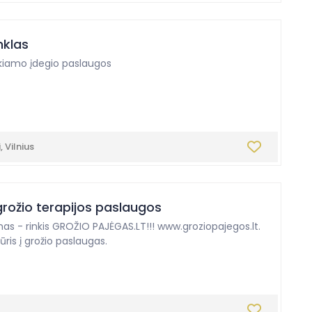
nklas
škiamo įdegio paslaugos
 Vilnius
grožio terapijos paslaugos
onas - rinkis GROŽIO PAJĖGAS.LT!!! www.groziopajegos.lt.
is į grožio paslaugas.