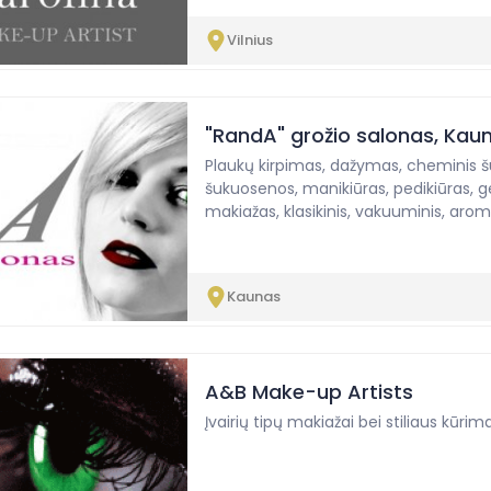
Vilnius
"RandA" grožio salonas, Kau
Plaukų kirpimas, dažymas, cheminis šu
šukuosenos, manikiūras, pedikiūras, gel
makiažas, klasikinis, vakuuminis, aro
Kaunas
A&B Make-up Artists
Įvairių tipų makiažai bei stiliaus kū