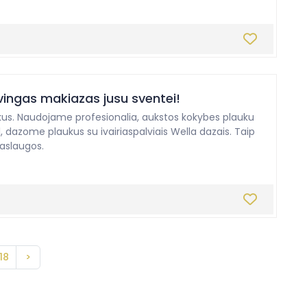
vingas makiazas jusu sventei!
s. Naudojame profesionalia, aukstos kokybes plauku
l, dazome plaukus su ivairiaspalviais Wella dazais. Taip
paslaugos.
18
>