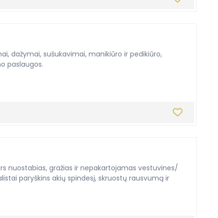
mai, dažymai, sušukavimai, manikiūro ir pedikiūro,
no paslaugos.
kurs nuostabias, gražias ir nepakartojamas vestuvines/
istai paryškins akių spindesį, skruostų rausvumą ir