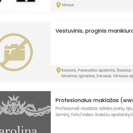
Vilnius
Vestuvinis, proginis manikiur
Kaunas, Panevėžio apskritis, Šiauliai,
Molėtai, Ignalina, Zarasai, Vilniaus aps
Profesionalus makiažas (www
Profesionali vizažistė atlieka įvarių ti
teminį, foto/video. Kviečiu apsilankyti