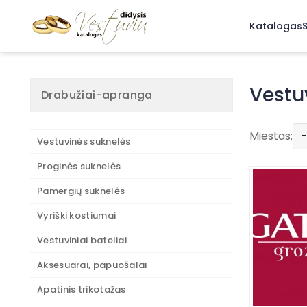
Katalogas
S
Vestu
Drabužiai-apranga
Vestuvinės šu
Miestas:
Vestuvinės suknelės
Klaipėdoje, Š
Proginės suknelės
Jei ieškote v
vestuvinės š
Pamergių suknelės
paslaugų ieš
rasite pasp
Vyriški kostiumai
grožio paslau
Vestuviniai bateliai
Kviečiame ši
Aksesuarai, papuošalai
-
Apatinis trikotažas