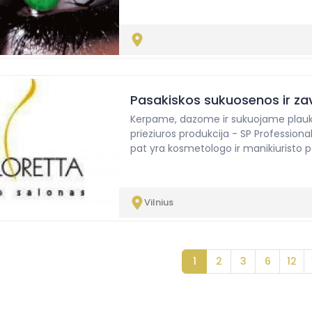
Pasakiskos sukuosenos ir za
Kerpame, dazome ir sukuojame plauku
prieziuros produkcija - SP Professiona
pat yra kosmetologo ir manikiuristo 
Vilnius
1
2
3
6
12