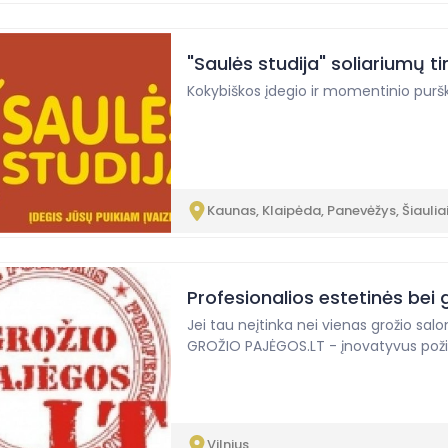
"Saulės studija" soliariumų ti
Kokybiškos įdegio ir momentinio pur
Kaunas, Klaipėda, Panevėžys, Šiauliai,
Profesionalios estetinės bei 
Jei tau neįtinka nei vienas grožio sal
GROŽIO PAJĖGOS.LT - įnovatyvus požiūr
Vilnius