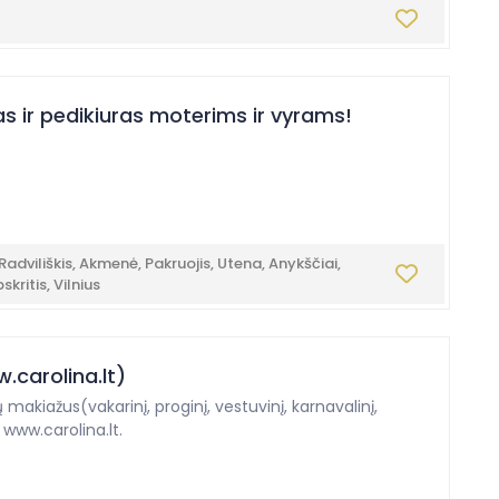
as ir pedikiuras moterims ir vyrams!
 Radviliškis, Akmenė, Pakruojis, Utena, Anykščiai,
kritis, Vilnius
.carolina.lt)
pų makiažus(vakarinį, proginį, vestuvinį, karnavalinį,
 www.carolina.lt.