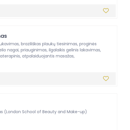
nas
kavimas, braziliškas plaukų tiesinimas, proginės
io nagai, priauginimas, ilgalaikis gelinis lakavimas,
materapinis, atpalaiduojantis masažas,
rimas (London School of Beauty and Make-up)