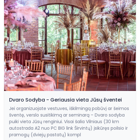
Dvaro Sodyba - Geriausia vieta Jūsų šventei
Jei organizuojate vestuves, iškilmingą pobūvį ar šeimos
šventę, verslo susitikimą ar seminarą – Dvaro sodyba
puiki vieta Jūsų renginiui. Visai šalia Vilniaus (30 km
autostrada A2 nuo PC BIG link Širvintų) įsikūręs poilsio ir
pramogų (dviejų pastatų) kompl