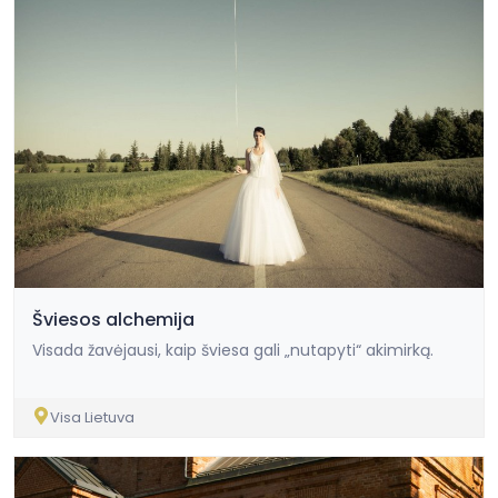
Šviesos alchemija
Visada žavėjausi, kaip šviesa gali „nutapyti“ akimirką.
Visa Lietuva