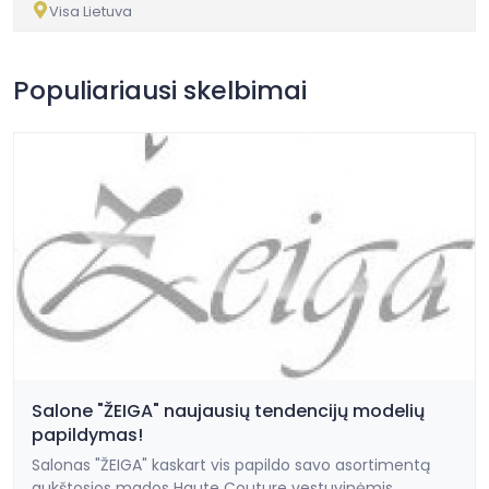
Visa Lietuva
Populiariausi skelbimai
Salone "ŽEIGA" naujausių tendencijų modelių
papildymas!
Salonas "ŽEIGA" kaskart vis papildo savo asortimentą
aukštosios mados Haute Couture vestuvinėmis