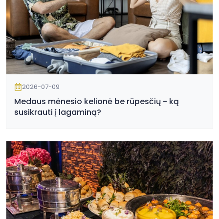
2026-07-09
Medaus mėnesio kelionė be rūpesčių - ką
susikrauti į lagaminą?