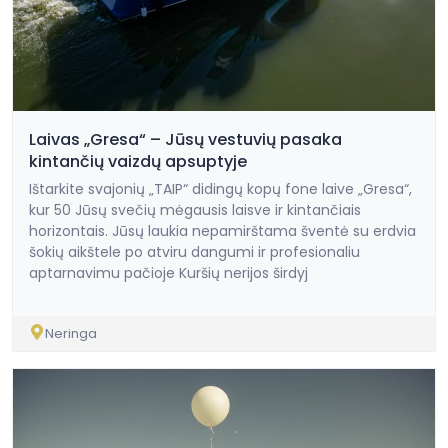
Laivas „Gresa“ – Jūsų vestuvių pasaka
kintančių vaizdų apsuptyje
Ištarkite svajonių „TAIP“ didingų kopų fone laive „Gresa“,
kur 50 Jūsų svečių mėgausis laisve ir kintančiais
horizontais. Jūsų laukia nepamirštama šventė su erdvia
šokių aikštele po atviru dangumi ir profesionaliu
aptarnavimu pačioje Kuršių nerijos širdyj
Neringa