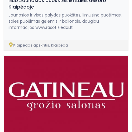
Nuo Jaunosios puokštės iki salės dekoro
Klaipėdoje
Jaunosios ir visos palydos puokštės, limuzino puošimas,
salės puošimas gėlėmis ir balionais. daugiau
informacijos www.rasotiziedai.lt
Klaipėdos apskritis, Klaipėda