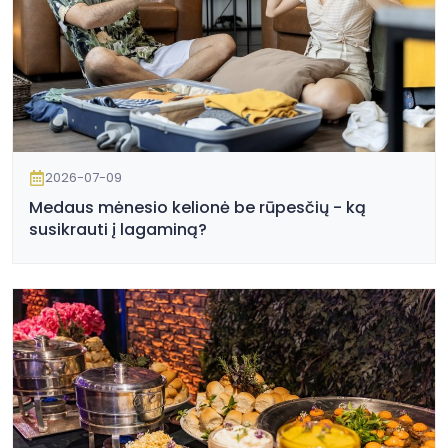
2026-07-09
Medaus mėnesio kelionė be rūpesčių - ką
susikrauti į lagaminą?