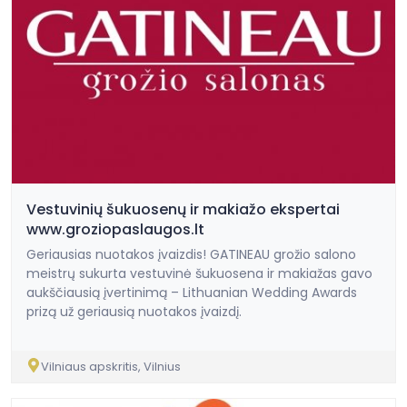
Vestuvinių šukuosenų ir makiažo ekspertai
www.groziopaslaugos.lt
Geriausias nuotakos įvaizdis! GATINEAU grožio salono
meistrų sukurta vestuvinė šukuosena ir makiažas gavo
aukščiausią įvertinimą – Lithuanian Wedding Awards
prizą už geriausią nuotakos įvaizdį.
Vilniaus apskritis, Vilnius