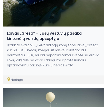
Laivas „Gresa“ – Jūsų vestuvių pasaka
kintančių vaizdų apsuptyje
Ištarkite svajonių „TAIP“ didingų kopų fone laive „Gresa“,
kur 50 Jūsų svečių mėgausis laisve ir kintančiais
horizontais. Jūsų laukia nepamirštama šventė su erdvia
šokių aikštele po atviru dangumi ir profesionaliu
aptarnavimu pačioje Kuršių nerijos širdyj
Neringa