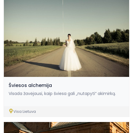
Šviesos alchemija
Visada žavėjausi, kaip šviesa gali „nutapyti“ akimirką.
Visa Lietuva