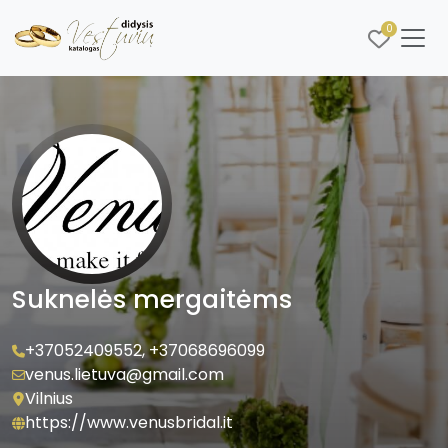
0
Suknelės mergaitėms
+37052409552
,
+37068696099
venus.lietuva@gmail.com
Vilnius
https://www.venusbridal.it