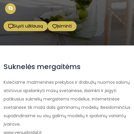
Siųsti užklausą
Įsiminti
Suknelės mergaitėms
Kviečiame mažmeninės prekybos ir drabužių nuomos salonų
atstovus apsilankyti mūsų svetainėse, išsirinkti ir įsigyti
patikusius suknelių mergaitėms modelius. Internetinėse
svetainėse tik maža dalis gaminamų modelių. Besidominčius
supažindinsime su visų galimų modelių ir spalvinių variantų
įvairove.
www.venusbridal.it