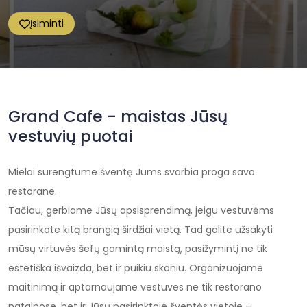
Įsiminti
Grand Cafe - maistas Jūsų
vestuvių puotai
Mielai surengtume šventę Jums svarbia proga savo
restorane.
Tačiau, gerbiame Jūsų apsisprendimą, jeigu vestuvėms
pasirinkote kitą brangią širdžiai vietą. Tad galite užsakyti
mūsų virtuvės šefų gamintą maistą, pasižymintį ne tik
estetiška išvaizda, bet ir puikiu skoniu. Organizuojame
maitinimą ir aptarnaujame vestuves ne tik restorano
patalpose, bet ir Jūsų pasirinktoje šventės vietoje –