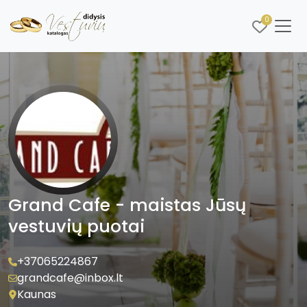
0
Grand Cafe - maistas Jūsų
vestuvių puotai
+37065224867
grandcafe@inbox.lt
Kaunas