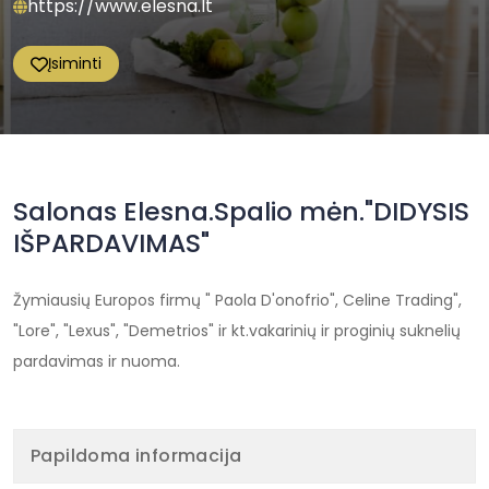
https://www.elesna.lt
Įsiminti
Salonas Elesna.Spalio mėn."DIDYSIS
IŠPARDAVIMAS"
Žymiausių Europos firmų " Paola D'onofrio", Celine Trading",
"Lore", "Lexus", "Demetrios" ir kt.vakarinių ir proginių suknelių
pardavimas ir nuoma.
Papildoma informacija