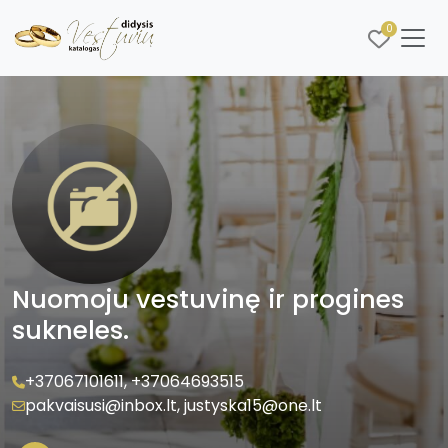
0
Nuomoju vestuvinę ir progines
sukneles.
+37067101611
,
+37064693515
pakvaisusi@inbox.lt
,
justyska15@one.lt