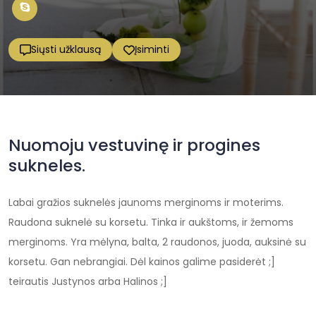
Siųsti užklausą
Įsiminti
Nuomoju vestuvinę ir progines
sukneles.
Labai gražios suknelės jaunoms merginoms ir moterims.
Raudona suknelė su korsetu. Tinka ir aukštoms, ir žemoms
merginoms. Yra mėlyna, balta, 2 raudonos, juoda, auksinė su
korsetu. Gan nebrangiai. Dėl kainos galime pasiderėt ;]
teirautis Justynos arba Halinos ;]