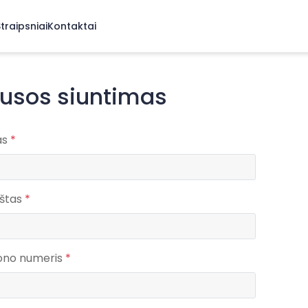
traipsniai
Kontaktai
ausos siuntimas
as
*
aštas
*
fono numeris
*