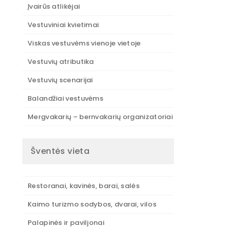
Įvairūs atlikėjai
Vestuviniai kvietimai
Viskas vestuvėms vienoje vietoje
Vestuvių atributika
Vestuvių scenarijai
Balandžiai vestuvėms
Mergvakarių – bernvakarių organizatoriai
Šventės vieta
Restoranai, kavinės, barai, salės
Kaimo turizmo sodybos, dvarai, vilos
Palapinės ir paviljonai