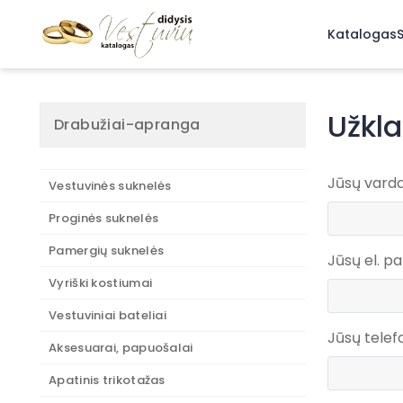
Katalogas
S
Užkl
Drabužiai-apranga
Jūsų vard
Vestuvinės suknelės
Proginės suknelės
Pamergių suknelės
Jūsų el. p
Vyriški kostiumai
Vestuviniai bateliai
Jūsų tele
Aksesuarai, papuošalai
Apatinis trikotažas