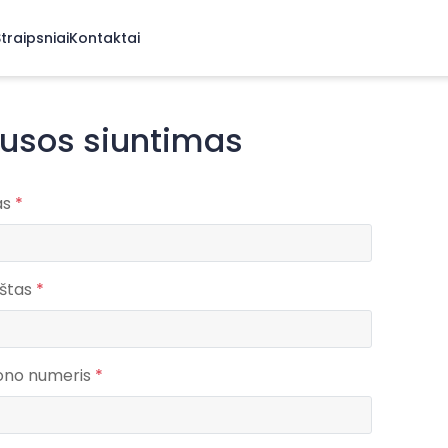
traipsniai
Kontaktai
ausos siuntimas
as
*
aštas
*
fono numeris
*