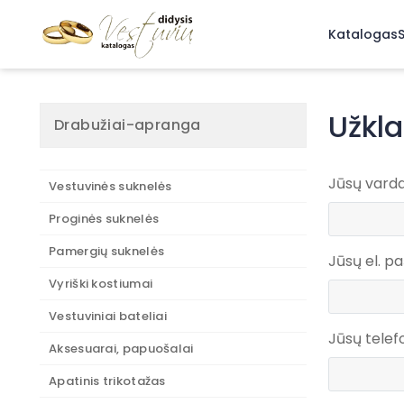
Katalogas
S
Užkl
Drabužiai-apranga
Jūsų vard
Vestuvinės suknelės
Proginės suknelės
Pamergių suknelės
Jūsų el. p
Vyriški kostiumai
Vestuviniai bateliai
Jūsų tele
Aksesuarai, papuošalai
Apatinis trikotažas