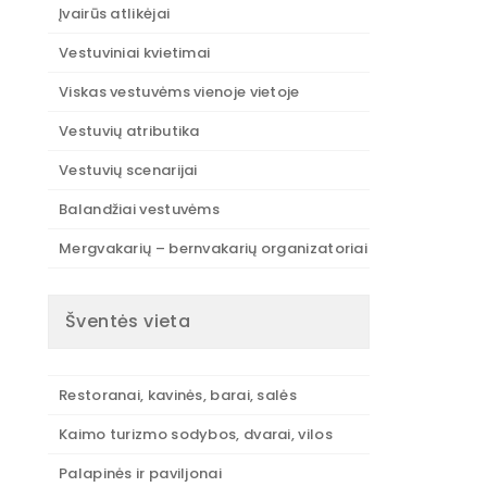
Įvairūs atlikėjai
Vestuviniai kvietimai
Viskas vestuvėms vienoje vietoje
Vestuvių atributika
Vestuvių scenarijai
Balandžiai vestuvėms
Mergvakarių – bernvakarių organizatoriai
Šventės vieta
Restoranai, kavinės, barai, salės
Kaimo turizmo sodybos, dvarai, vilos
Palapinės ir paviljonai