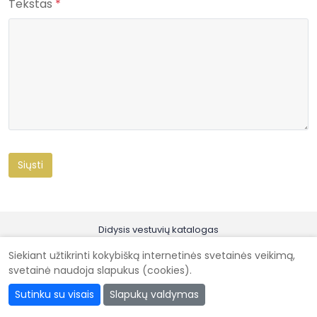
Tekstas
*
Didysis vestuvių katalogas
Kad vestuvės būtų gražiausios @ 2026
Siekiant užtikrinti kokybišką internetinės svetainės veikimą,
svetainė naudoja slapukus (cookies).
Sutinku su visais
Slapukų valdymas