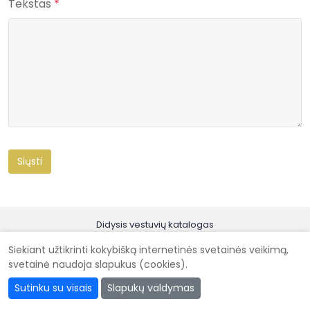
Tekstas
*
Didysis vestuvių katalogas
Kad vestuvės būtų gražiausios @ 2026
Siekiant užtikrinti kokybišką internetinės svetainės veikimą,
svetainė naudoja slapukus (cookies).
Sutinku su visais
Slapukų valdymas