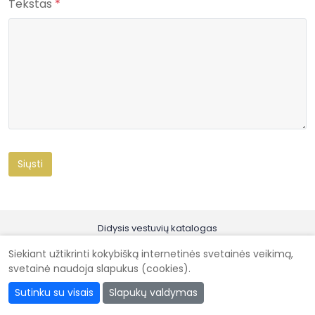
Tekstas
*
Didysis vestuvių katalogas
Kad vestuvės būtų gražiausios @ 2026
Siekiant užtikrinti kokybišką internetinės svetainės veikimą,
svetainė naudoja slapukus (cookies).
Sutinku su visais
Slapukų valdymas