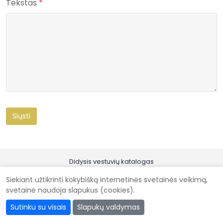
Tekstas
*
Didysis vestuvių katalogas
Kad vestuvės būtų gražiausios @ 2026
Siekiant užtikrinti kokybišką internetinės svetainės veikimą,
svetainė naudoja slapukus (cookies).
Sutinku su visais
Slapukų valdymas