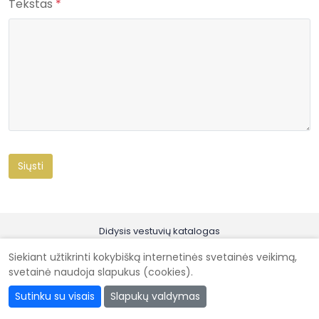
Tekstas
*
Didysis vestuvių katalogas
Kad vestuvės būtų gražiausios @ 2026
Siekiant užtikrinti kokybišką internetinės svetainės veikimą,
svetainė naudoja slapukus (cookies).
Sutinku su visais
Slapukų valdymas