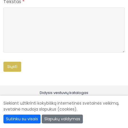
Tekstas
*
Didysis vestuvių katalogas
Kad vestuvės būtų gražiausios @ 2026
Siekiant užtikrinti kokybišką internetinės svetainės veikimą,
svetainė naudoja slapukus (cookies).
Sutinku su visais
Slapukų valdymas