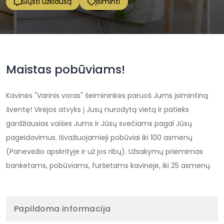
Siųsti užklausą
Įsiminti
Maistas pobūviams!
Kavinės "Varinis voras" šeimininkės paruoš Jums įsimintiną
šventę! Virėjos atvyks į Jusų nurodytą vietą ir patieks
gardžiausias vaišes Jums ir Jūsų svečiams pagal Jūsų
pageidavimus. Išvažiuojamieji pobūviai iki 100 asmenų
(Panevėžio apskrityje ir už jos ribų). Užsakymų priėmimas
banketams, pobūviams, furšetams kavinėje, iki 25 asmenų.
Papildoma informacija