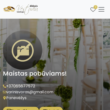
0
Maistas pobūviams!
+37065677572
varinisvoras@gmail.com
Panevėžys