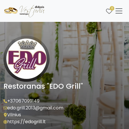
0
Restoranas "EDO Grill"
+37067099149
edo.grill.2013@gmail.com
Vilnius
https://edogrill.lt