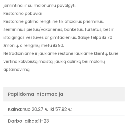
įsimintinai ir su malonumu pavalgyti.
Restorano pobūviai
Restorane galima rengti ne tik oficialius priėminus,
šeimininius pietus/vakarienes, banketus, furšetus, bet ir
ištaigingas vestuves ar gimtadienius. Salėje telpa iki 70
žmonių, o renginių metu iki 90.
Netradiciniame ir jaukiame restone laukiame klientų, kurie
vertina kokybišką maistą, jaukią aplinką bei malonų
aptarnavimą.
Papildoma informacija
Kaina:
nuo 20.27 € iki 57.92 €
Darbo laikas:
11-23