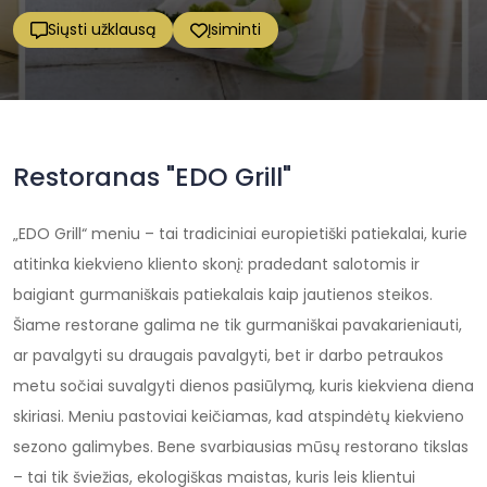
Siųsti užklausą
Įsiminti
Restoranas "EDO Grill"
„EDO Grill“ meniu – tai tradiciniai europietiški patiekalai, kurie
atitinka kiekvieno kliento skonį: pradedant salotomis ir
baigiant gurmaniškais patiekalais kaip jautienos steikos.
Šiame restorane galima ne tik gurmaniškai pavakarieniauti,
ar pavalgyti su draugais pavalgyti, bet ir darbo petraukos
metu sočiai suvalgyti dienos pasiūlymą, kuris kiekviena diena
skiriasi. Meniu pastoviai keičiamas, kad atspindėtų kiekvieno
sezono galimybes. Bene svarbiausias mūsų restorano tikslas
– tai tik šviežias, ekologiškas maistas, kuris leis klientui