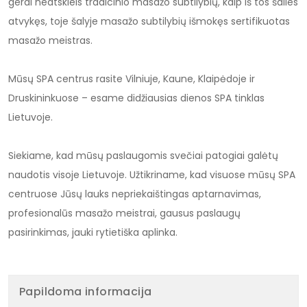
gerai neatskleis tradicinio masažo subtilybių, kaip iš tos šalies
atvykęs, toje šalyje masažo subtilybių išmokęs sertifikuotas
masažo meistras.
Mūsų SPA centrus rasite Vilniuje, Kaune, Klaipėdoje ir
Druskininkuose – esame didžiausias dienos SPA tinklas
Lietuvoje.
Siekiame, kad mūsų paslaugomis svečiai patogiai galėtų
naudotis visoje Lietuvoje. Užtikriname, kad visuose mūsų SPA
centruose Jūsų lauks nepriekaištingas aptarnavimas,
profesionalūs masažo meistrai, gausus paslaugų
pasirinkimas, jauki rytietiška aplinka.
Papildoma informacija