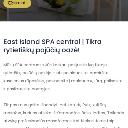
Įsiminti
East Island SPA centrai | Tikra
rytietiškų pojūčių oazė!
Mūsų SPA centruose Jūs kaskart pasijusite lyg tikroje
rytietiškų pojūčių oazėje – atsipalaiduosite, pamiršite
kasdienius rūpesčius, pasinersite į malonumų jūrą, pailsėsite
ir pasikrausite energijos.
Tik pas mus galite išbandyti net keturių Rytų kultūrų
masažus, kuriuos atlieka iš Kambodžos, Balio, Indijos, Tailando
atvykę profesionalūs masažo meistrai. Niekas Jums taip