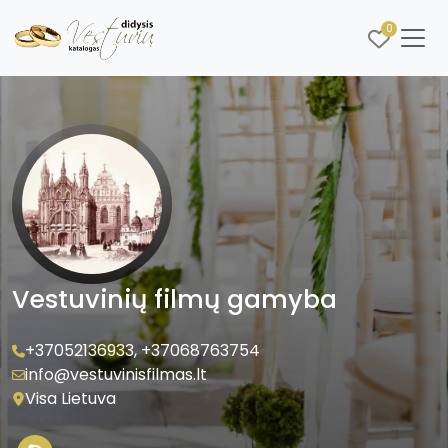
0
Vestuvinių filmų gamyba
+37052136933
,
+37068763754
info@vestuvinisfilmas.lt
Visa Lietuva