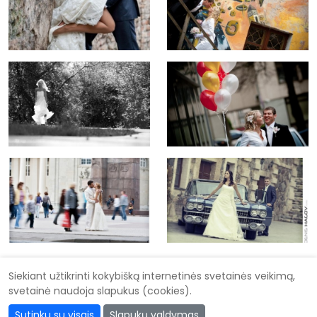
Siekiant užtikrinti kokybišką internetinės svetainės veikimą,
svetainė naudoja slapukus (cookies).
Didysis vestuvių katalogas
Sutinku su visais
Slapukų valdymas