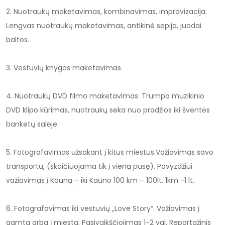
2. Nuotraukų maketavimas, kombinavimas, improvizacija.
Lengvas nuotraukų maketavimas, antikinė sepija, juodai
baltos.
3. Vestuvių knygos maketavimas.
4. Nuotraukų DVD filmo maketavimas. Trumpo muzikinio
DVD klipo kūrimas, nuotraukų seka nuo pradžios iki šventės
banketų salėje.
5. Fotografavimas užsakant į kitus miestus.Važiavimas savo
transportu, (skaičiuojama tik į vieną pusę). Pavyzdžiui
važiavimas į Kauną – iki Kauno 100 km – 100lt. 1km -1 lt.
6. Fotografavimas iki vestuvių „Love Story“. Važiavimas į
gamtą arba į miestą. Pasivaikščiojimas 1-2 val. Reportažinis