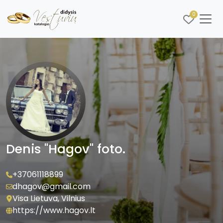
0
Denis "Hagov" foto.
+37061118899
dhagov@gmail.com
Visa Lietuva, Vilnius
https://www.hagov.lt