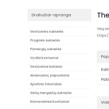
The
Drabužiai-apranga
Visą r
Vestuvinės suknelės
https:
Proginės suknelės
Pamergių suknelės
Pap
Vyriški kostiumai
Vestuviniai bateliai
Kai
Aksesuarai, papuošalai
Pati
Apatinis trikotažas
Gėlių mergaičių suknelės
Karnavaliniai kostiumai
Vid