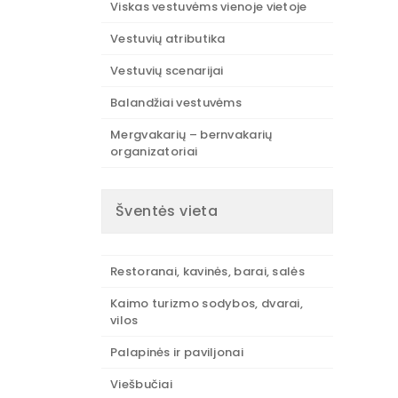
Viskas vestuvėms vienoje vietoje
Vestuvių atributika
Vestuvių scenarijai
Balandžiai vestuvėms
Mergvakarių – bernvakarių
organizatoriai
Šventės vieta
Restoranai, kavinės, barai, salės
Kaimo turizmo sodybos, dvarai,
vilos
Palapinės ir paviljonai
Viešbučiai