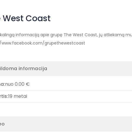
 West Coast
eikalingą informaciją apie grupę The West Coast, jų atliekamą mu
//www.facebook.com/grupethewestcoast
ildoma informacija
na:
nuo 0.00 €
rtis:
19 metai
eo