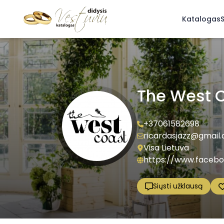
Katalogas
S
The West 
+37061582698
ricardasjazz@gmail
Visa Lietuva
https://www.faceb
Siųsti užklausą