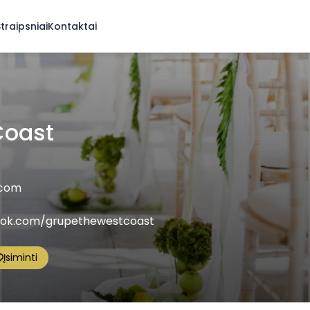
traipsniai
Kontaktai
Coast
.com
ook.com/grupethewestcoast
Įsiminti