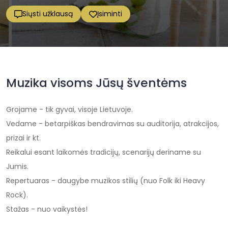
Siųsti užklausą
Įsiminti
Muzika visoms Jūsų šventėms
Grojame - tik gyvai, visoje Lietuvoje.
Vedame - betarpiškas bendravimas su auditorija, atrakcijos,
prizai ir kt.
Reikalui esant laikomės tradicijų, scenarijų deriname su
Jumis.
Repertuaras - daugybe muzikos stilių (nuo Folk iki Heavy
Rock).
Stažas - nuo vaikystės!