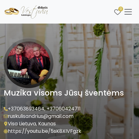
0
Muzika visoms Jūsų šventėms
+37063893464
,
+37060424711
ruskulisandrius@gmail.com
Visa Lietuva, Kaunas
https://youtu.be/5sK8XIVFgzk