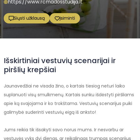
https://www.rcmadosstudija.lt
Siųsti užklausą
Įsiminti
Išskirtiniai vestuvių scenarijai ir
piršlių krepšiai
Jaunavedžiai ne visada žino, o kartais tiesiog neturi laiko
suplanuoti visų smulkmenų. Kartais sunku išdėstyti piršliams
apie ką svajojama ir ko trokštama. Vestuvių scenarijus puiki
galimybė suderinti vestuvių eigą iš anksto!
Jums reikia tik išsakyti savo norus mums. Ir nesvarbu ar
vestuvės vyks dvi dienas, ar reikalingas trumpas scenarijus