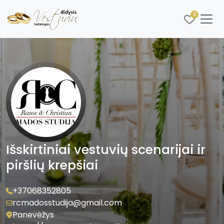
0
Išskirtiniai vestuvių scenarijai ir
piršlių krepšiai
+37068352805
rcmadosstudija@gmail.com
Panevėžys