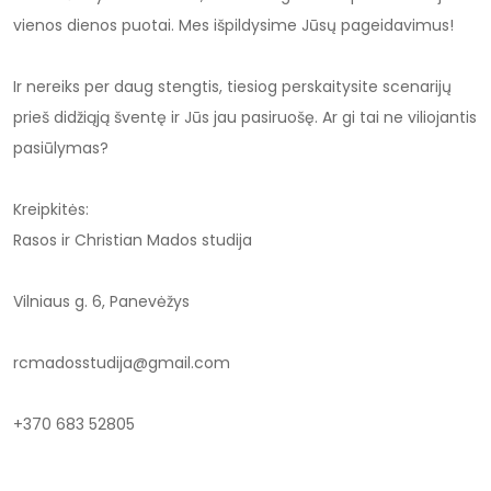
vienos dienos puotai. Mes išpildysime Jūsų pageidavimus!
Ir nereiks per daug stengtis, tiesiog perskaitysite scenarijų
prieš didžiąją šventę ir Jūs jau pasiruošę. Ar gi tai ne viliojantis
pasiūlymas?
Kreipkitės:
Rasos ir Christian Mados studija
Vilniaus g. 6, Panevėžys
rcmadosstudija@gmail.com
+370 683 52805