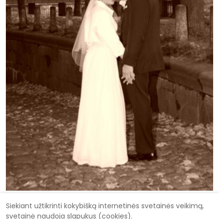
Siekiant užtikrinti kokybišką internetinės svetainės veikimą,
svetainė naudoja slapukus (cookies).