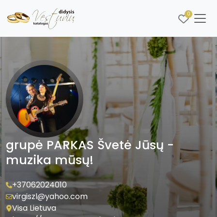
0
grupė PARKAS Švetė Jūsų -
muzika mūsų!
+37062024010
virgiszl@yahoo.com
Visa Lietuva