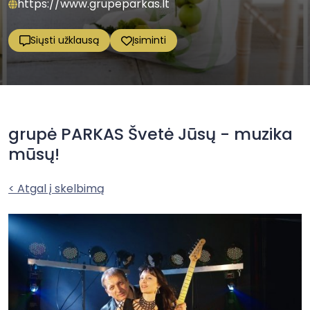
https://www.grupeparkas.lt
Siųsti užklausą
Įsiminti
grupė PARKAS Švetė Jūsų - muzika
mūsų!
< Atgal į skelbimą