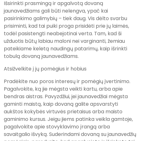
Išsirinkti prasmingą ir apgalvotą dovaną
jaunavedžiams gali būti nelengva, ypač kai
pasirinkimo galimybių – tiek daug. Vis dėlto svarbu
prisiminti, kad tai puiki proga prisidėti prie jų laimės,
todėl pasistengti neabejotinai verta. Tam, kad ši
užduotis būtų labiau maloni nei varginanti, žemiau
pateikiame keletą naudingų patarimų, kaip išrinkti
tobulą dovaną jaunavedžiams.
Atsižvelkite į jų pomėgius ir hobius
Pradėkite nuo poros interesų ir pomėgių įvertinimo.
Pagalvokite, ką jie mėgsta veikti kartu, arba apie
bendras aistras. Pavyzdžiui, jei jaunavedžiai mėgsta
gaminti maistą, kaip dovaną galite apsvarstyti
aukštos kokybės virtuvės prietaisus arba maisto
gaminimo kursus. Jeigu jiems patinka veikla gamtoje,
pagalvokite apie stovyklavimo įrangą arba
savaitgalio išvyką. Suderindami dovaną su jaunavedžių