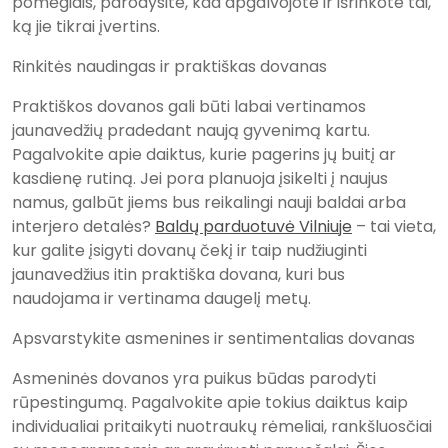
pomėgiais, parodysite, kad apgalvojote ir išrinkote tai,
ką jie tikrai įvertins.
Rinkitės naudingas ir praktiškas dovanas
Praktiškos dovanos gali būti labai vertinamos
jaunavedžių pradedant naują gyvenimą kartu.
Pagalvokite apie daiktus, kurie pagerins jų buitį ar
kasdienę rutiną. Jei pora planuoja įsikelti į naujus
namus, galbūt jiems bus reikalingi nauji baldai arba
interjero detalės?
Baldų parduotuvė Vilniuje
– tai vieta,
kur galite įsigyti dovanų čekį ir taip nudžiuginti
jaunavedžius itin praktiška dovana, kuri bus
naudojama ir vertinama daugelį metų.
Apsvarstykite asmenines ir sentimentalias dovanas
Asmeninės dovanos yra puikus būdas parodyti
rūpestingumą. Pagalvokite apie tokius daiktus kaip
individualiai pritaikyti nuotraukų rėmeliai, rankšluosčiai