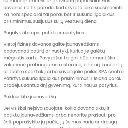
su monogramomis ar graviruoti papuošalai. Šios
dovanos ne tik parodo, kad skyrėte laiko suasmeninti
ką nors specialiai tai porai, bet ir sukuria ilgalaikius
prisiminimus, susijusius su jų vestuvių diena.
Pagalvokite apie patirtis ir nuotykius
Vietoj fizinės dovanos galite jaunavedžiams
padovanoti patirtį ar nuotykį, kuriuo jie galėtų
mėgautis kartu. Pavyzdžiui, tai gali būti romantiška
vakarienė prabangiame restorane, bilietai į koncertą
ar teatro spektaklį arba savaitgalio poilsis SPA centre.
Patirtys sukuria ilgalaikius prisiminimus ir leidžia porai,
pradėjus santuokinį gyvenimą, kurti naujus potyrius.
Paklauskite jaunavedžių
Jei visiškai neįsivaizduojate, kokia dovana tiktų ir
patiktų jaunavedžiams, arba nenorite prašauti pro
šalį, paprašykite jų pačių, jų šeimos narių ar draugų