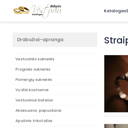
Katalogas
S
Strai
Drabužiai-apranga
Vestuvinės suknelės
Proginės suknelės
Pamergių suknelės
Vyriški kostiumai
Vestuviniai bateliai
Aksesuarai, papuošalai
Apatinis trikotažas