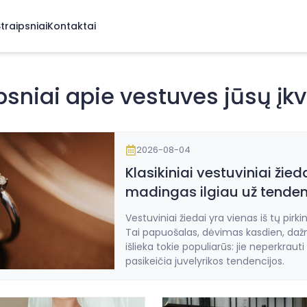
traipsniai
Kontaktai
psniai apie vestuves jūsų įk
2026-08-04
Klasikiniai vestuviniai žie
madingas ilgiau už tenden
Vestuviniai žiedai yra vienas iš tų pirk
Tai papuošalas, dėvimas kasdien, dažna
išlieka tokie populiarūs: jie neperkrauti
pasikeičia juvelyrikos tendencijos.