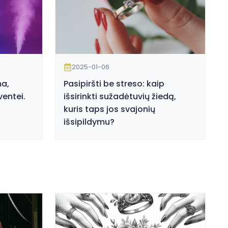
2025-01-06
a,
Pasipiršti be streso: kaip
entei.
išsirinkti sužadėtuvių žiedą,
kuris taps jos svajonių
išsipildymu?