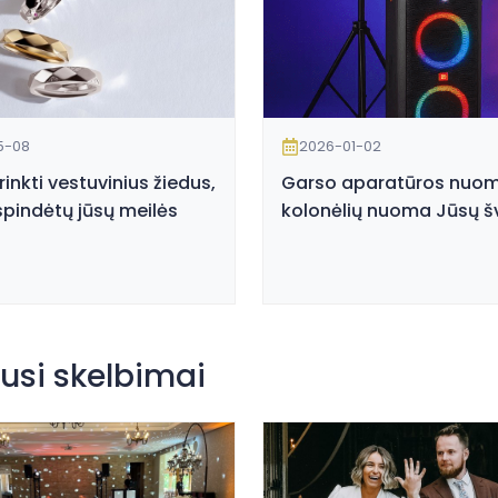
5-08
2026-01-02
irinkti vestuvinius žiedus,
Garso aparatūros nuom
spindėtų jūsų meilės
kolonėlių nuoma Jūsų šv
usi skelbimai