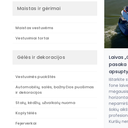
Maistas ir gėrimai
Maistas vestuvėms
Vestuviniai tortai
Gėlės ir dekoracijos
Laivas „
pasaka 
apsupty
Vestuvinės puokštės
Ištarkite 
fone laiv
Automobilių, salės, bažnyčios puošimas
mėgausis l
ir dekoracijos
horizontai
Stalų, kėdžių, užvalkalų nuoma
nepamirš
šokių aik
Koplytėlės
profesion
Kuršių ner
Fejerverkai