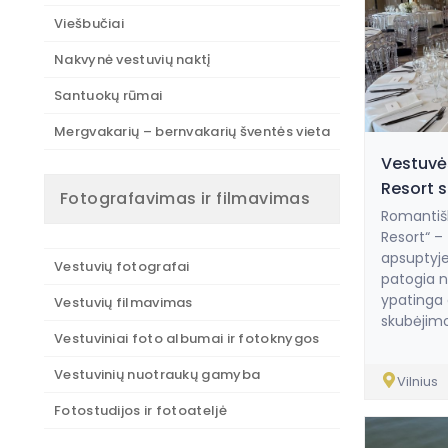
Viešbučiai
Nakvynė vestuvių naktį
Santuokų rūmai
Mergvakarių – bernvakarių šventės vieta
Vestuvė
Resort 
Fotografavimas ir filmavimas
Romantišk
Resort“ –
apsuptyje
Vestuvių fotografai
patogia n
ypatinga 
Vestuvių filmavimas
skubėjimo 
Vestuviniai foto albumai ir fotoknygos
Vestuvinių nuotraukų gamyba
Vilnius
Fotostudijos ir fotoateljė