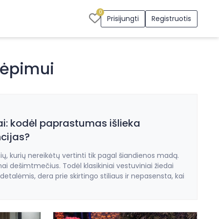
0
Prisijungti
Registruotis
vėpimui
dai: kodėl paprastumas išlieka
cijas?
inių, kurių nereikėtų vertinti tik pagal šiandienos madą.
i dešimtmečius. Todėl klasikiniai vestuviniai žiedai
 detalėmis, dera prie skirtingo stiliaus ir nepasensta, kai