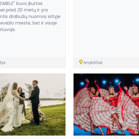
IZABELĖ" buvo įkurtas
ei prieš 20 metų ir yra
antis drabužių nuomos srityje
evėžio mieste, bet ir visoje
etuvoje.
žys
Anykščiai