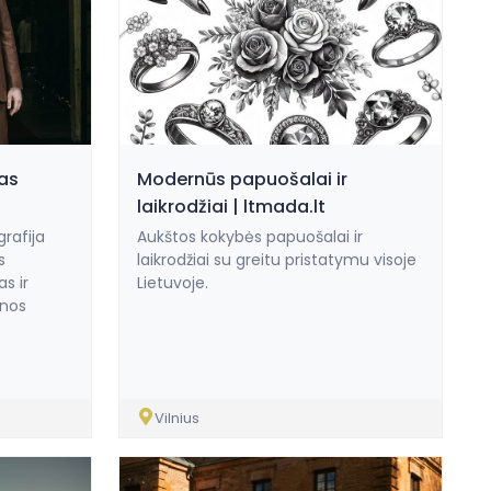
nas
Modernūs papuošalai ir
laikrodžiai | ltmada.lt
rafija
Aukštos kokybės papuošalai ir
s
laikrodžiai su greitu pristatymu visoje
s ir
Lietuvoje.
enos
Vilnius