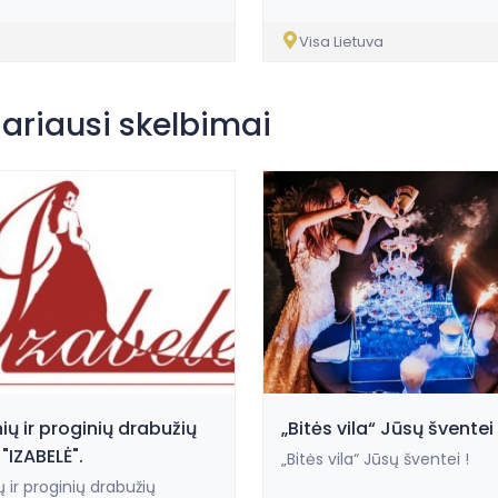
a
Visa Lietuva
iariausi skelbimai
ių ir proginių drabužių
„Bitės vila“ Jūsų šventei
"IZABELĖ".
„Bitės vila“ Jūsų šventei !
 ir proginių drabužių