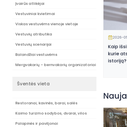
Įvairūs atlikėjai
Vestuviniai kvietimai
Viskas vestuvėms vienoje vietoje
Vestuvių atributika
2026-0
Vestuvių scenarijai
Kaip išs
kurie at
Balandžiai vestuvėms
istoriją?
Mergvakarių – bernvakarių organizatoriai
Šventės vieta
Nauja
Restoranai, kavinės, barai, salės
Kaimo turizmo sodybos, dvarai, vilos
Palapinės ir paviljonai