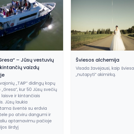
Gresa“ – Jūsų vestuvių
Šviesos alchemija
kintančių vaizdų
Visada žavėjausi, kaip šviesa
je
„nutapyti“ akimirką.
svajonių „TAIP“ didingų kopų
e „Gresa“, kur 50 Jūsų svečių
aisve ir kintančiais
s. Jūsų laukia
tama šventė su erdvia
štele po atviru dangumi ir
aliu aptarnavimu pačioje
ijos širdyj