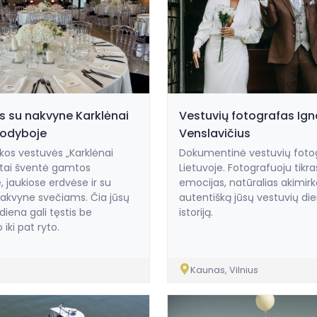
s su nakvyne Karklėnai
Vestuvių fotografas Ig
sodyboje
Venslavičius
os vestuvės „Karklėnai
Dokumentinė vestuvių fotog
 tai šventė gamtos
Lietuvoje. Fotografuoju tikra
, jaukiose erdvėse ir su
emocijas, natūralias akimirka
akvyne svečiams. Čia jūsų
autentišką jūsų vestuvių di
diena gali tęstis be
istoriją.
iki pat ryto.
Kaunas, Vilnius