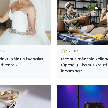
7-29
2026-07-09
irinkti nišinius kvepalus
Medaus mėnesio kelion
 šventei?
rūpesčių - ką susikrauti 
lagaminą?