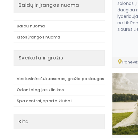
salonas „
Baldų ir įrangos nuoma
daugiau n
lyderiauj
ne tik Pan
Baldų nuoma
šiaurės Li
Kitos įrangos nuoma
Sveikata ir grožis
Panevė
Vestuvinės šukuosenos, grožio paslaugos
Odontologijos klinikos
Spa centrai, sporto klubai
Kita