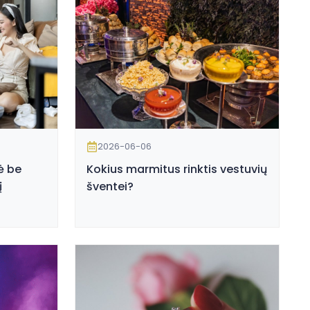
2026-06-06
ė be
Kokius marmitus rinktis vestuvių
į
šventei?