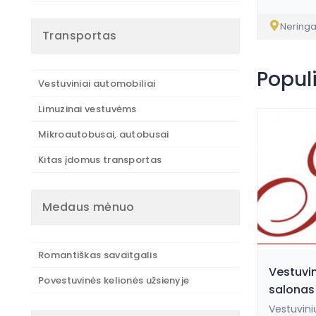
Nering
Transportas
Popul
Vestuviniai automobiliai
Limuzinai vestuvėms
Mikroautobusai, autobusai
Kitas įdomus transportas
Medaus mėnuo
Romantiškas savaitgalis
Vestuvin
Povestuvinės kelionės užsienyje
salonas 
Vestuvinių