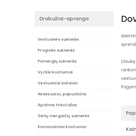
Dov
Drabužiai-apranga
Išskirt
Vestuvinės suknelės
sprend
Proginės suknelės
Pamergių suknelės
Užsukę
rankom
Vyriški kostiumai
vestuv
Vestuviniai bateliai
Pagami
Aksesuarai, papuošalai
Apatinis trikotažas
Pap
Gėlių mergaičių suknelės
Karnavaliniai kostiumai
Kai