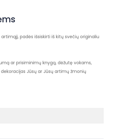
vėms
imąjį, padės išsiskirti iš kitų svečių originaliu
lbumą ar prisiminimų knygą, dėžutę vokams,
i dekoracijas Jūsų ar Jūsų artimų žmonių