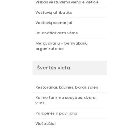
Viskas vestuvėms vienoje vietoje
Vestuvių atributika
Vestuvių scenarijai
Balandžiai vestuvėms
Mergvakarių – bernvakarių
organizatoriai
Šventės vieta
Restoranai, kavinės, barai, salės
Kaimo turizmo sodybos, dvarai,
vilos
Palapinės ir paviljonai
Viešbučiai