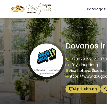
Katalogas
S
Dovanos ir
+37067969232
,
+370
info@daugdaug.lt
Visa Lietuva, Šiauliai
https://www.daugda
Siųsti užklausą