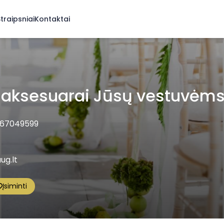
traipsniai
Kontaktai
 aksesuarai Jūsų vestuvėm
67049599
ug.lt
Įsiminti