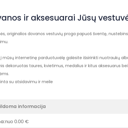
anos ir aksesuarai Jūsų vestu
inės, originalios dovanos vestuvių proga papuoš šventę, nustebins art
imu.
 į mūsų internetinę parduotuvėlę galėsite išsirinkti nuotraukų a
is dekoruotas taures, kvietimus, medalius ir kitus aksesuarus be
ėms.
nta su atsidavimu ir meile
ildoma informacija
na:
nuo 0.00 €