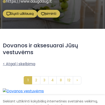
https://www.daugdaug.lt
Siųsti užklausą
Įsiminti
Dovanos ir aksesuarai Jūsų
vestuvėms
< Atgal į skelbimą
1
2
3
4
8
12
>
Siekiant užtikrinti kokybišką internetinės svetainės veikimą,