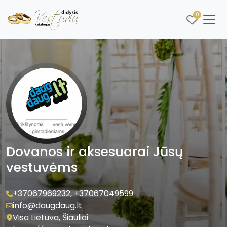
0
Dovanos ir aksesuarai Jūsų
vestuvėms
+37067969232
,
+37067049599
info@daugdaug.lt
Visa Lietuva, Šiauliai