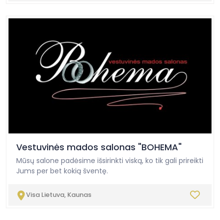
Vestuvinės mados salonas "BOHEMA"
Mūsų salone padėsime išsirinkti viską, ko tik gali prireikti
Jums per bet kokią šventę.
Visa Lietuva, Kaunas