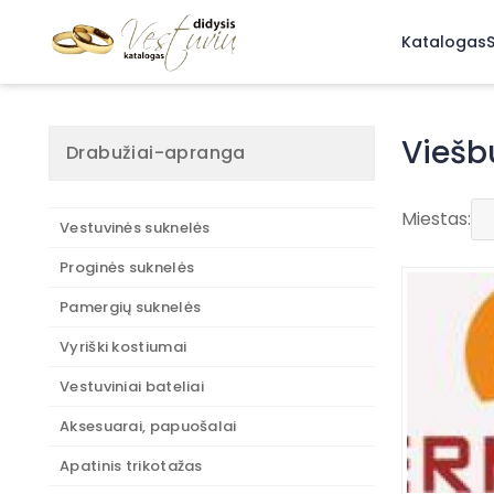
Katalogas
S
Viešb
Drabužiai-apranga
Viešbučiai
Miestas:
Vestuvinės suknelės
Jei ieškote v
Proginės suknelės
viešbučiai K
viešbučiai Š
Pamergių suknelės
viešbučiai
ir
Vyriški kostiumai
Kviečiame ši
-
Vestuviniai bateliai
Aksesuarai, papuošalai
Apatinis trikotažas