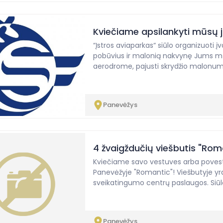
Kviečiame apsilankyti mūsų 
“Įstros aviaparkas“ siūlo organizuoti į
pobūvius ir malonią nakvynę Jums mū
aerodrome, pajusti skrydžio malonumą 
Panevėžys
4 žvaigždučių viešbutis "Rom
Kviečiame savo vestuves arba povest
Panevėžyje "Romantic"! Viešbutyje yr
sveikatingumo centrų paslaugos. Siūl
Panevėžys