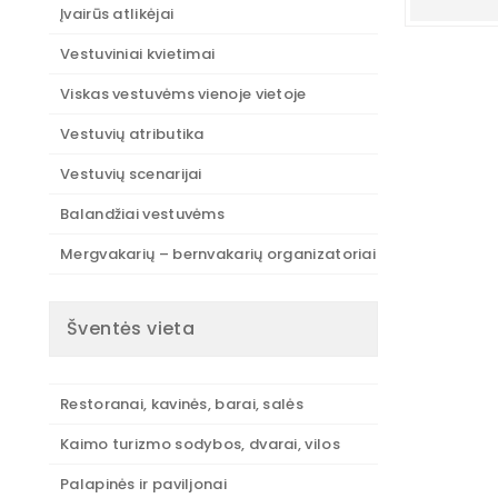
Įvairūs atlikėjai
Vestuviniai kvietimai
Viskas vestuvėms vienoje vietoje
Vestuvių atributika
Vestuvių scenarijai
Balandžiai vestuvėms
Mergvakarių – bernvakarių organizatoriai
Šventės vieta
Restoranai, kavinės, barai, salės
Kaimo turizmo sodybos, dvarai, vilos
Palapinės ir paviljonai