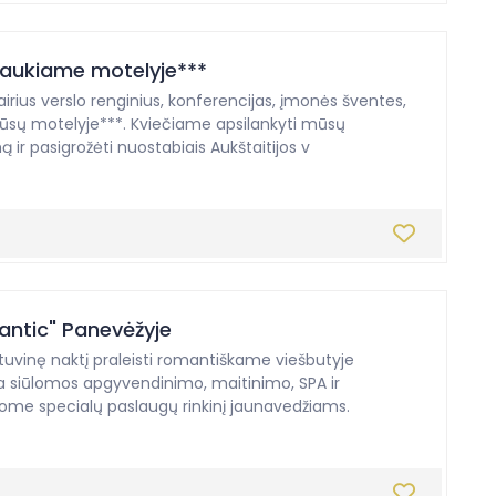
jaukiame motelyje***
vairius verslo renginius, konferencijas, įmonės šventes,
sų motelyje***. Kviečiame apsilankyti mūsų
ir pasigrožėti nuostabiais Aukštaitijos v
antic" Panevėžyje
uvinę naktį praleisti romantiškame viešbutyje
a siūlomos apgyvendinimo, maitinimo, SPA ir
ome specialų paslaugų rinkinį jaunavedžiams.