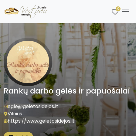
0
Rankų darbo gėlės ir papuošalai
egle@geletosidejos.lt
Vilnius
https://www.geletosidejos.lt