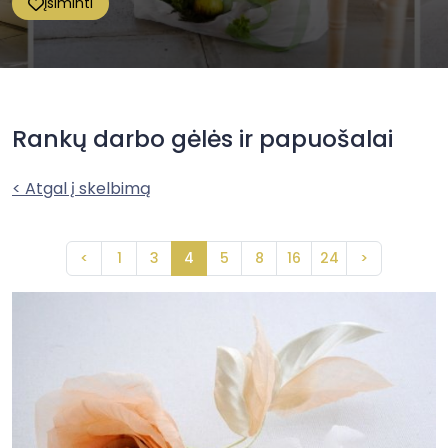
Įsiminti
Rankų darbo gėlės ir papuošalai
< Atgal į skelbimą
<
1
3
4
5
8
16
24
>