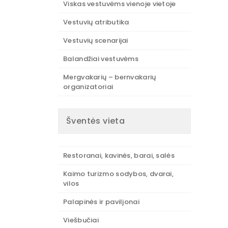
Viskas vestuvėms vienoje vietoje
Vestuvių atributika
Vestuvių scenarijai
Balandžiai vestuvėms
Mergvakarių – bernvakarių
organizatoriai
Šventės vieta
Restoranai, kavinės, barai, salės
Kaimo turizmo sodybos, dvarai,
vilos
Palapinės ir paviljonai
Viešbučiai