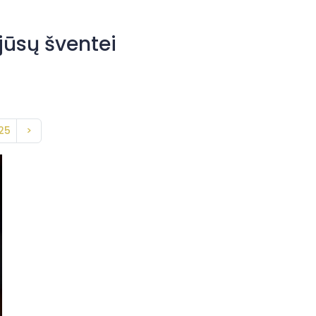
ūsų šventei
25
>