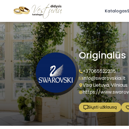
Katalogas
S
Originalūs
+37065522235
info@swarovskiai.lt
Visa Lietuva, Vilniaus
https://www.swarovsk
Siųsti užklausą