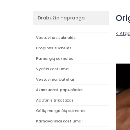
Ori
Drabužiai-apranga
< Atga
Vestuvinės suknelės
Proginės suknelės
Pamergių suknelės
Vyriški kostiumai
Vestuviniai bateliai
Aksesuarai, papuošalai
Apatinis trikotažas
Gėlių mergaičių suknelės
Karnavaliniai kostiumai