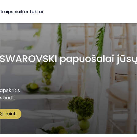
traipsniai
Kontaktai
 SWAROVSKI papuošalai jūsų
 apskritis
iai.lt
Įsiminti