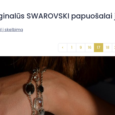
ginalūs SWAROVSKI papuošalai j
l į skelbimą
<
1
9
16
17
18