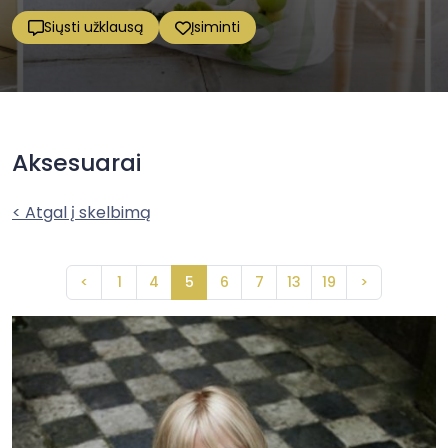
Siųsti užklausą
Įsiminti
Aksesuarai
< Atgal į skelbimą
<
1
4
5
6
7
13
19
>