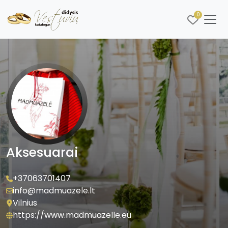
0
Aksesuarai
+37063701407
info@madmuazele.lt
Vilnius
https://www.madmuazelle.eu