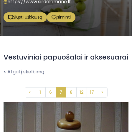
https://www.sirdelemano.lt
Siųsti užklausą
Įsiminti
Vestuviniai papuošalai ir aksesuarai
< Atgal į skelbimą
<
1
6
7
8
12
17
>