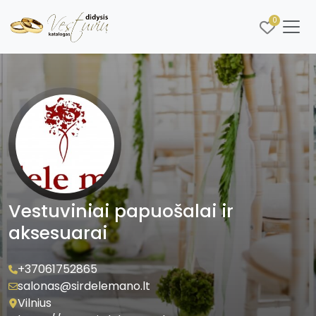
0
Vestuviniai papuošalai ir
aksesuarai
+37061752865
salonas@sirdelemano.lt
Vilnius