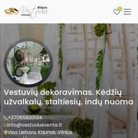
0
Vestuvių dekoravimas. Kėdžių
užvalkalų, staltiesių, indų nuoma
+37065920134
info@vestuviusvente.lt
Visa Lietuva, Kaunas, Vilnius