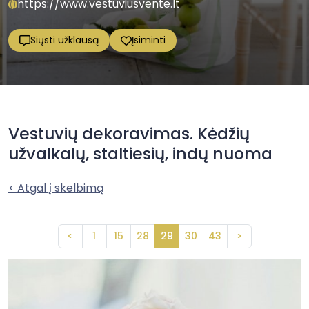
https://www.vestuviusvente.lt
Siųsti užklausą
Įsiminti
Vestuvių dekoravimas. Kėdžių
užvalkalų, staltiesių, indų nuoma
< Atgal į skelbimą
<
1
15
28
29
30
43
>