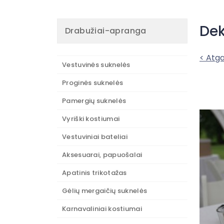
Dek
Drabužiai-apranga
< Atga
Vestuvinės suknelės
Proginės suknelės
Pamergių suknelės
Vyriški kostiumai
Vestuviniai bateliai
Aksesuarai, papuošalai
Apatinis trikotažas
Gėlių mergaičių suknelės
Karnavaliniai kostiumai