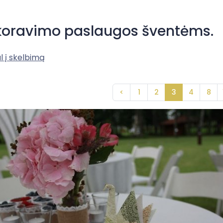
oravimo paslaugos šventėms.
l į skelbimą
<
1
2
3
4
8