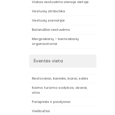
Viskas vestuvėms vienoje vietoje
Vestuvių atributika
Vestuvių scenarijai
Balandžiai vestuvėms
Mergvakarių – bernvakarių
organizatoriai
Šventės vieta
Restoranai, kavinės, barai, salės
Kaimo turizmo sodybos, dvarai,
vilos
Palapinės ir paviljonai
Viešbučiai