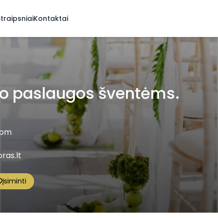
traipsniai
Kontaktai
o paslaugos šventėms.
com
ras.lt
Įsiminti