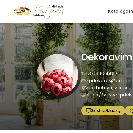
Katalogas
S
Dekoravim
+37061066017
vipdekoras@gmail.
Visa Lietuva, Vilnius
https://www.vipdeko
Siųsti užklausą