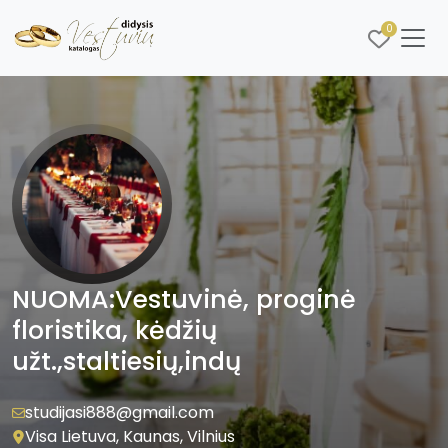
0
NUOMA:Vestuvinė, proginė
floristika, kėdžių
užt.,staltiesių,indų
studijasi888@gmail.com
Visa Lietuva, Kaunas, Vilnius