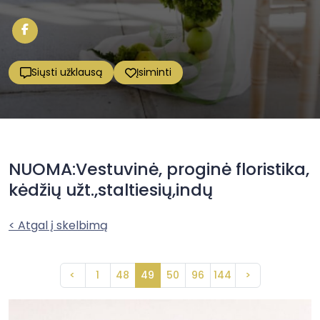
Siųsti užklausą
Įsiminti
NUOMA:Vestuvinė, proginė floristika,
kėdžių užt.,staltiesių,indų
< Atgal į skelbimą
<
1
48
49
50
96
144
>