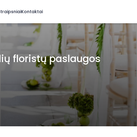
traipsniai
Kontaktai
ių floristų paslaugos