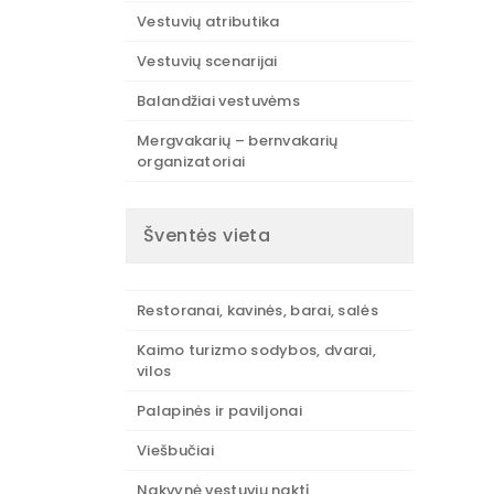
Vestuvių atributika
Vestuvių scenarijai
Balandžiai vestuvėms
Mergvakarių – bernvakarių
organizatoriai
Šventės vieta
Restoranai, kavinės, barai, salės
Kaimo turizmo sodybos, dvarai,
vilos
Palapinės ir paviljonai
Viešbučiai
Nakvynė vestuvių naktį