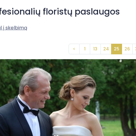
fesionalių floristų paslaugos
l į skelbimą
<
1
13
24
25
26