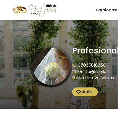
Katalogas
S
Profesional
+37065810850
floristai@meile.lt
Visa Lietuva, Vilnius
Įsiminti