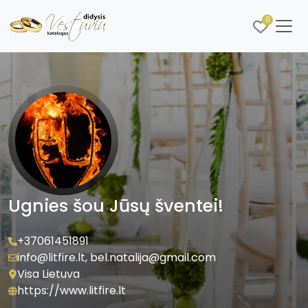
0
Ugnies šou Jūsų šventei!
+37061451891
info@litfire.lt
,
bel.natalija@gmail.com
Visa Lietuva
https://www.litfire.lt