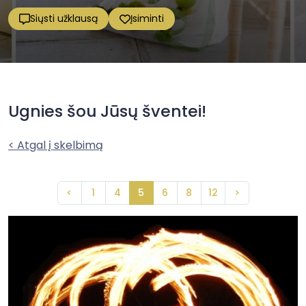
Siųsti užklausą
Įsiminti
Ugnies šou Jūsų šventei!
< Atgal į skelbimą
<
1
4
5
6
8
12
>