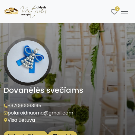
0
Dovanėlės svečiams
+37060063195
polaroidnuoma@gmail.com
Visa Lietuva