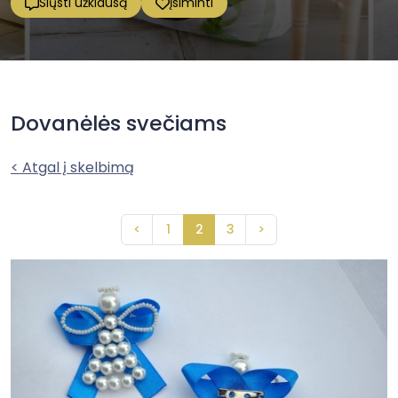
Siųsti užklausą
Įsiminti
Dovanėlės svečiams
< Atgal į skelbimą
<
1
2
3
>