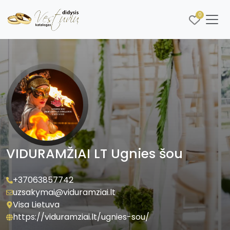
0
VIDURAMŽIAI LT Ugnies šou
+37063857742
uzsakymai@viduramziai.lt
Visa Lietuva
https://viduramziai.lt/ugnies-sou/