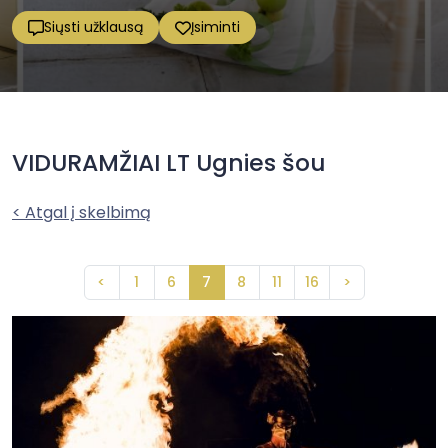
Siųsti užklausą
Įsiminti
VIDURAMŽIAI LT Ugnies šou
< Atgal į skelbimą
<
1
6
7
8
11
16
>