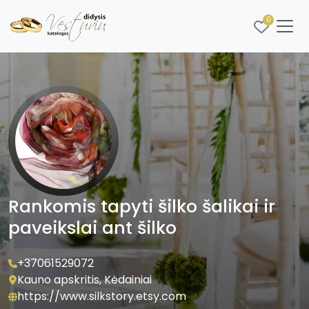
0
Rankomis tapyti šilko šalikai ir
paveikslai ant šilko
+37061529072
Kauno apskritis, Kėdainiai
https://www.silkstory.etsy.com