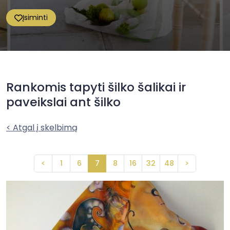
Įsiminti
Rankomis tapyti šilko šalikai ir
paveikslai ant šilko
< Atgal į skelbimą
<
1
6
7
8
16
32
48
>