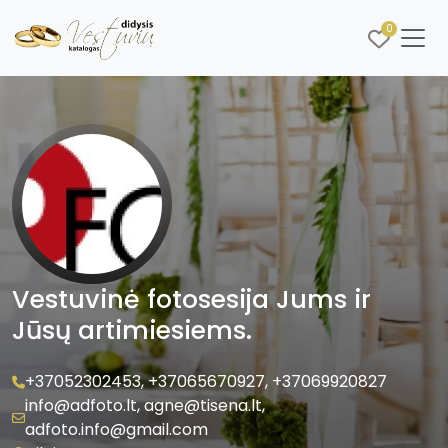
0
Vestuvinė fotosesija Jums ir
Jūsų artimiesiems.
+37052302453
,
+37065670927
,
+37069920827
info@adfoto.lt
,
agne@tisena.lt
,
adfoto.info@gmail.com