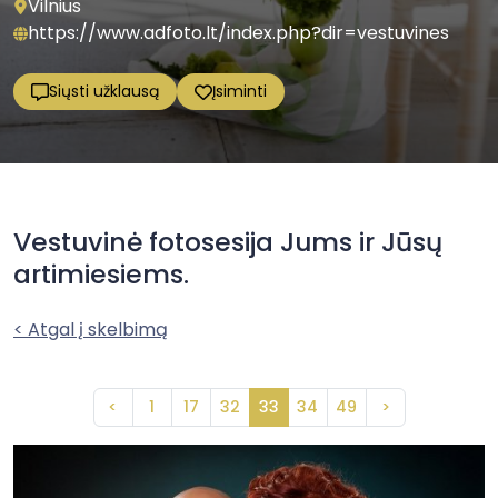
Vilnius
https://www.adfoto.lt/index.php?dir=vestuvines
Siųsti užklausą
Įsiminti
Vestuvinė fotosesija Jums ir Jūsų
artimiesiems.
< Atgal į skelbimą
<
1
17
32
33
34
49
>