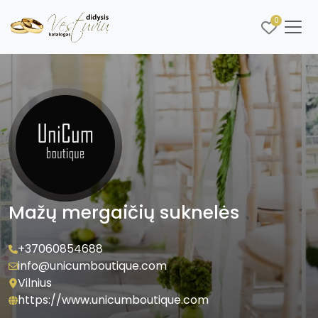
0
Mažų mergaičių suknelės
+37060854688
info@unicumboutique.com
Vilnius
https://www.unicumboutique.com