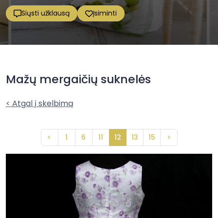
Siųsti užklausą
Įsiminti
Mažų mergaičių suknelės
< Atgal į skelbimą
<
1
6
11
12
13
15
>