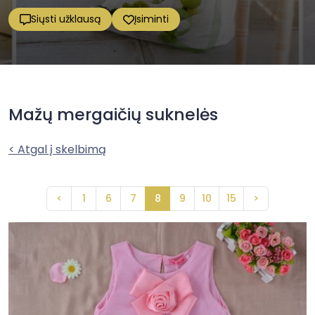
Siųsti užklausą
Įsiminti
Mažų mergaičių suknelės
< Atgal į skelbimą
<
1
6
7
8
9
10
15
>