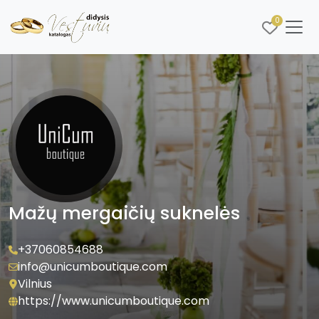
0
Mažų mergaičių suknelės
+37060854688
info@unicumboutique.com
Vilnius
https://www.unicumboutique.com