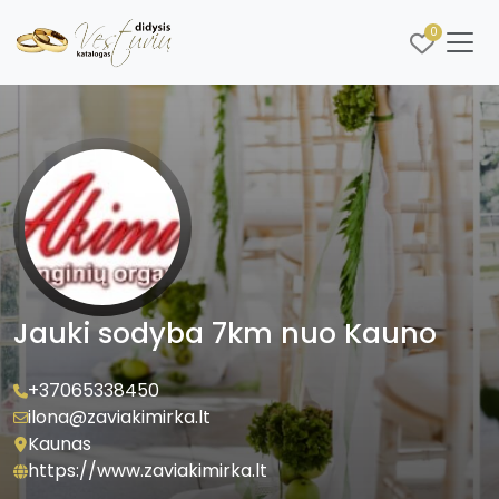
0
Jauki sodyba 7km nuo Kauno
+37065338450
ilona@zaviakimirka.lt
Kaunas
https://www.zaviakimirka.lt