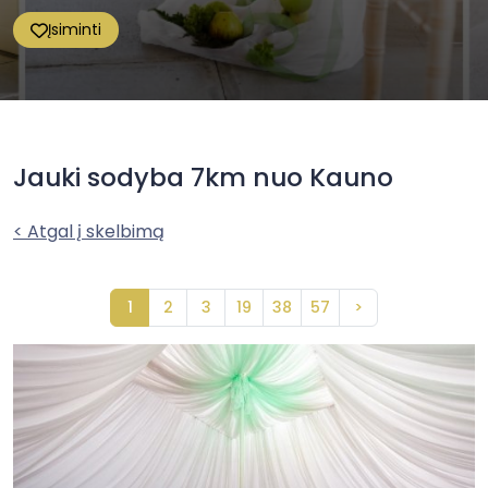
Įsiminti
Jauki sodyba 7km nuo Kauno
< Atgal į skelbimą
1
2
3
19
38
57
>