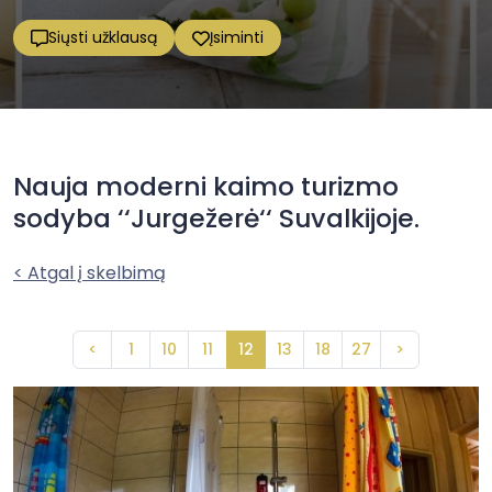
Siųsti užklausą
Įsiminti
Nauja moderni kaimo turizmo
sodyba ‘‘Jurgežerė‘‘ Suvalkijoje.
< Atgal į skelbimą
<
1
10
11
12
13
18
27
>