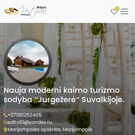
0
Nauja moderni kaimo turizmo
sodyba ‘‘Jurgežerė‘‘ Suvalkijoje.
+37061262405
edita10@yandex.ru
Marijampolės apskritis, Marijampolė